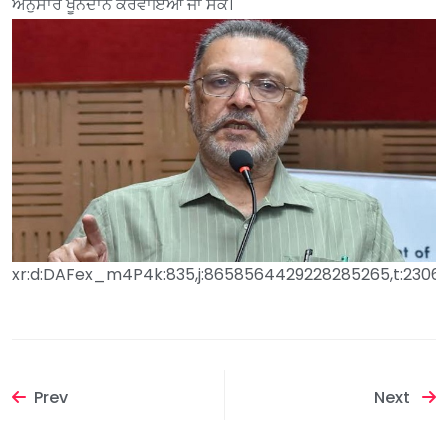
ਅਨੁਸਾਰ ਖੂਨਦਾਨ ਕਰਵਾਇਆ ਜਾ ਸਕੇ।
xr:d:DAFex_m4P4k:835,j:8658564429228285265,t:23062
Prev
Next